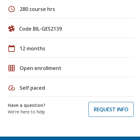
schedule
280 course hrs
Code BIL-GES2139
calendar_today
12 months
grid_on
Open enrollment
speed
Self paced
Have a question?
REQUEST INFO
We're here to help