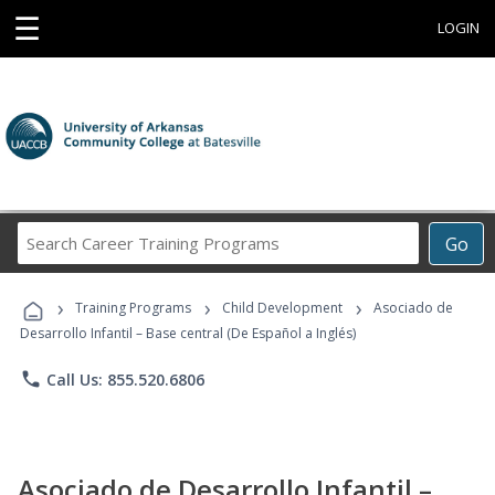
☰
LOGIN
Search
Go
Career
Training
›
›
›
Programs
Training Programs
Child Development
Asociado de
Desarrollo Infantil – Base central (De Español a Inglés)
phone
Call Us: 855.520.6806
Asociado de Desarrollo Infantil –