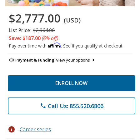
$2,777.00
(USD)
List Price:
$2,964.00
Save: $187.00
(6% off)
Affirm
Pay over time with
. See if you qualify at checkout.
Payment & Funding:
view your options
ENROLL NOW
Call Us: 855.520.6806
phone
info
Career series