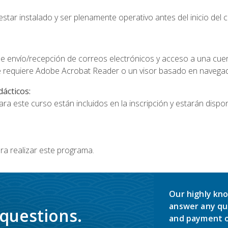
star instalado y ser plenamente operativo antes del inicio del c
e envío/recepción de correos electrónicos y acceso a una cue
 requiere Adobe Acrobat Reader o un visor basado en navegador
dácticos:
a este curso están incluidos en la inscripción y estarán disponi
ra realizar este programa.
Our highly kno
answer any qu
 questions.
and payment o