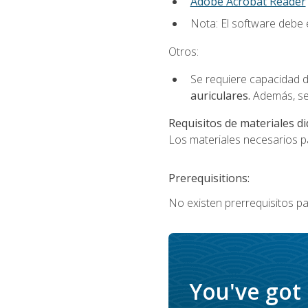
Adobe Acrobat Reader
Nota: El software debe e
Otros:
Se requiere capacidad d
auriculares.
Además, se
Requisitos de materiales di
Los materiales necesarios par
Prerequisitions:
No existen prerrequisitos pa
You've got