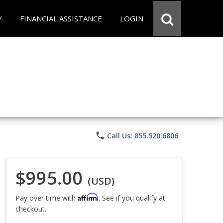
Y
FINANCIAL ASSISTANCE
LOGIN
phone
Call Us: 855.520.6806
$995.00
(USD)
Affirm
Pay over time with
. See if you qualify at
checkout.