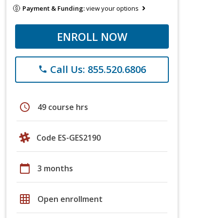
Payment & Funding:
view your options
ENROLL NOW
Call Us: 855.520.6806
phone
schedule
49 course hrs
Code ES-GES2190
calendar_today
3 months
grid_on
Open enrollment