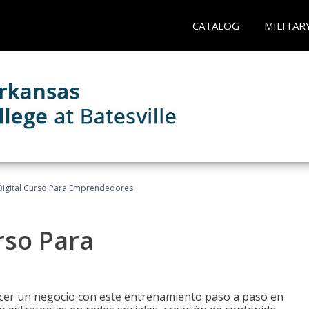
CATALOG
MILITAR
Digital Curso Para Emprendedores
rso Para
ecer un negocio con este entrenamiento paso a paso en