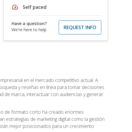
speed
Self paced
Have a question?
REQUEST INFO
We're here to help
 empresarial en el mercado competitivo actual. A
squeda y reseñas en línea para tomar decisiones
d de marca, interactuar con audiencias y generar
 video de formato corto ha creado enormes
strategias de marketing digital como la gestión
 están mejor posicionados para un crecimiento