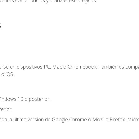
entas con anuncios y alianzas estratégicas
s
zarse en dispositivos PC, Mac o Chromebook. También es compa
 o iOS.
indows 10 o posterior.
erior.
a la última versión de Google Chrome o Mozilla Firefox. Micro