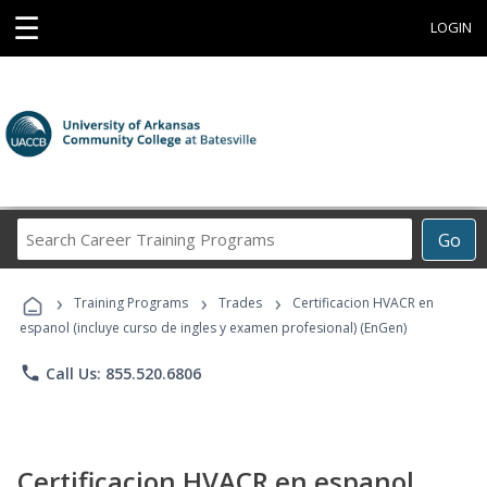
☰
LOGIN
Search
Go
Career
Training
›
›
›
Programs
Training Programs
Trades
Certificacion HVACR en
espanol (incluye curso de ingles y examen profesional) (EnGen)
phone
Call Us: 855.520.6806
Certificacion HVACR en espanol