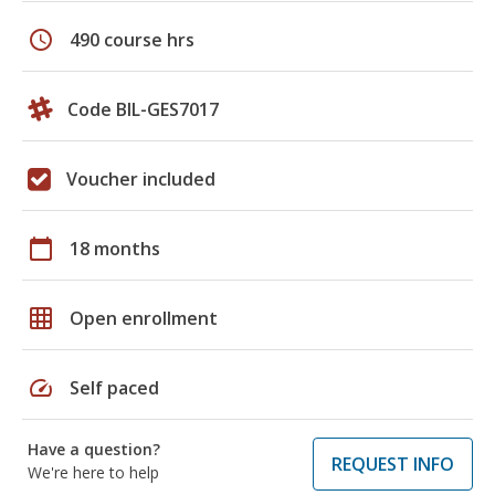
schedule
490 course hrs
Code BIL-GES7017
Voucher included
calendar_today
18 months
grid_on
Open enrollment
speed
Self paced
Have a question?
REQUEST INFO
We're here to help