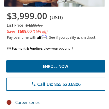
$3,999.00
(USD)
List Price:
$4,698.00
Save: $699.00
(15% off)
Affirm
Pay over time with
. See if you qualify at checkout.
Payment & Funding:
view your options
ENROLL NOW
Call Us: 855.520.6806
phone
info
Career series