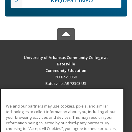
REQUEST INFO
University of Arkansas Community College at
Batesville
Community Education
PO Box 3350
Batesville, AR 72503 US
MAIN CONTENT
Career Training
We and our partners may use cookies, pixels, and similar
technologies to collect information about you, including about
ADDITIONAL RESOURCES
your browsing activities and devices. This may result in your
information being collected by our third-party partners. By
Military
Student Blog
choosing to "Accept All Cookies", you agree to these practices,
Financial Assistance