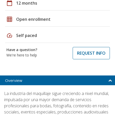
calendar_today
12 months
grid_on
Open enrollment
speed
Self paced
Have a question?
REQUEST INFO
We're here to help
Overview
La industria del maquillaje sigue creciendo a nivel mundial,
impulsada por una mayor demanda de servicios
profesionales para bodas, fotografía, contenido en redes
sociales, eventos especiales, producciones audiovisuales