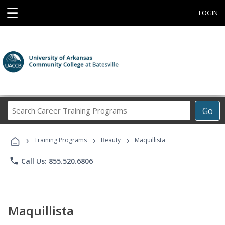
☰
LOGIN
Search
Go
Career
Training
›
›
›
Programs
Training Programs
Beauty
Maquillista
phone
Call Us: 855.520.6806
Maquillista