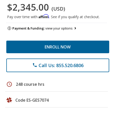
$2,345.00
(USD)
Affirm
Pay over time with
. See if you qualify at checkout.
Payment & Funding:
view your options
ENROLL NOW
Call Us: 855.520.6806
phone
schedule
248 course hrs
Code ES-GES7074