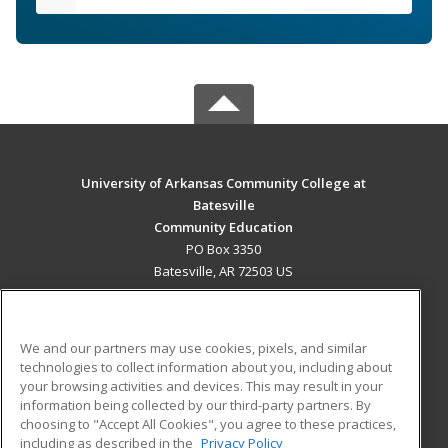
University of Arkansas Community College at
Batesville
Community Education
PO Box 3350
Batesville, AR 72503 US
MAIN CONTENT
Career Training
We and our partners may use cookies, pixels, and similar
technologies to collect information about you, including about
ADDITIONAL RESOURCES
your browsing activities and devices. This may result in your
information being collected by our third-party partners. By
Military
Student Blog
choosing to "Accept All Cookies", you agree to these practices,
Financial Assistance
including as described in the
Privacy Policy