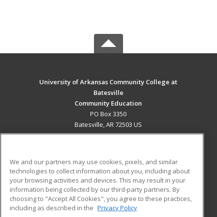
University of Arkansas Community College at
Batesville
Community Education
PO Box 3350
Batesville, AR 72503 US
MAIN CONTENT
Career Training
We and our partners may use cookies, pixels, and similar
technologies to collect information about you, including about
ADDITIONAL RESOURCES
your browsing activities and devices. This may result in your
information being collected by our third-party partners. By
Military
Student Blog
choosing to "Accept All Cookies", you agree to these practices,
Financial Assistance
including as described in the
Privacy Policy
Help