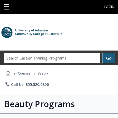
☰
LOGIN
Search
Go
Career
Training
›
›
Programs
Courses
Beauty
phone
Call Us: 855.520.6806
Beauty Programs