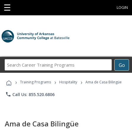
☰
LOGIN
Search
Go
Career
Training
›
›
›
Programs
Training Programs
Hospitality
Ama de Casa Bilingüe
phone
Call Us: 855.520.6806
Ama de Casa Bilingüe