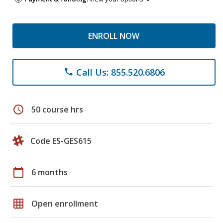
ENROLL NOW
Call Us: 855.520.6806
phone
schedule
50 course hrs
Code ES-GES615
calendar_today
6 months
grid_on
Open enrollment