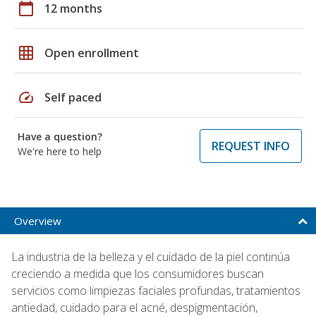
calendar_today
12 months
grid_on
Open enrollment
speed
Self paced
Have a question?
REQUEST INFO
We're here to help
Overview
La industria de la belleza y el cuidado de la piel continúa
creciendo a medida que los consumidores buscan
servicios como limpiezas faciales profundas, tratamientos
antiedad, cuidado para el acné, despigmentación,