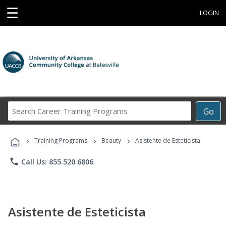
☰
LOGIN
Search
Go
Career
Training
›
›
›
Programs
Training Programs
Beauty
Asistente de Esteticista
phone
Call Us: 855.520.6806
Asistente de Esteticista