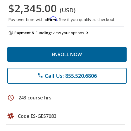
$2,345.00
(USD)
Affirm
Pay over time with
. See if you qualify at checkout.
Payment & Funding:
view your options
ENROLL NOW
Call Us: 855.520.6806
phone
schedule
243 course hrs
Code ES-GES7083